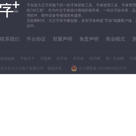
字加是方正字库旗下的一款字体获取工具、字体使用工具、字体管理
统748工程”，作为中文字体设计领域的领导者，一向以字款丰富
用软件、硬件设备等领域享有盛誉。
互联网时代，方正字库不断创新，发布字体神器“字加”电脑客户端
品中。
联系我们
平台协议
郑重声明
免责声明
商业模式
友情链接
字体天下
字客网
识字体
求字体
找字网
第一字体网
字
北京北大方正电子有限公司 版权所有
京公网安备 11010802030123号