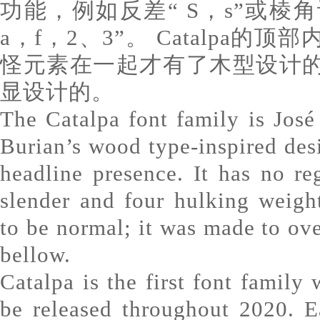
功能，例如反差“ S，s”或棱角
a，f，2、3”。 Catalpa
怪元素在一起才有了木型设计
显设计的。
The Catalpa font family is Jos
Burian’s wood type-inspired de
headline presence. It has no re
slender and four hulking weigh
to be normal; it was made to ove
bellow.
Catalpa is the first font family 
be released throughout 2020. E