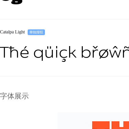
Catalpa Light
Tħé qüiçk břøŵñ
字体展示