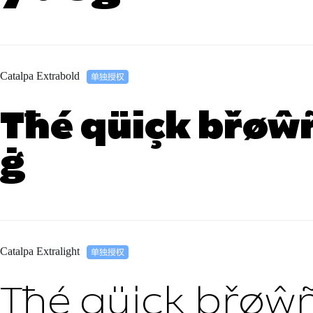
Catalpa Extrabold
Tħé qüiçk břøŵñ
ġ
Catalpa Extralight
Tħé qüiçk břøŵñ