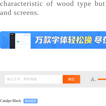
characteristic of wood type but
and screens.
输入文字，即时体验
确定
Catalpa Black