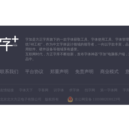
字加是方正字库旗下的一款字体获取工具、字体使用工具、字体管理
统748工程”，作为中文字体设计领域的领导者，一向以字款丰富
用软件、硬件设备等领域享有盛誉。
互联网时代，方正字库不断创新，发布字体神器“字加”电脑客户端
品中。
联系我们
平台协议
郑重声明
免责声明
商业模式
友情链接
字体天下
字客网
识字体
求字体
找字网
第一字体网
字
北京北大方正电子有限公司 版权所有
京公网安备 11010802030123号