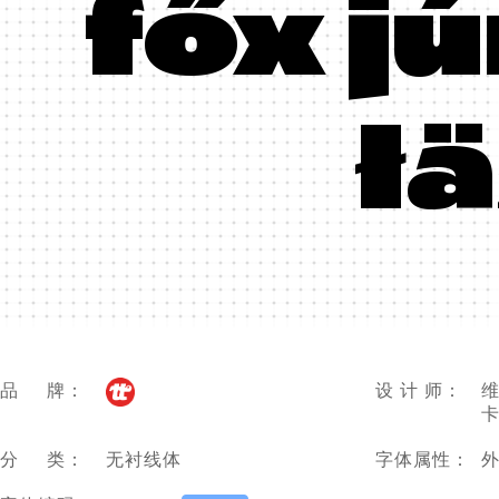
főx j
ł
品 牌：
设 计 师：
维
卡
分 类：
无衬线体
字体属性：