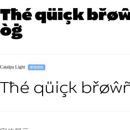
Tħé qüiçk břøŵ
òġ
Catalpa Light
Tħé qüiçk břøŵñ