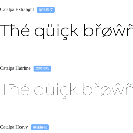
Catalpa Extralight
Tħé qüiçk břøŵñ
Catalpa Hairline
Tħé qüiçk břøŵñ
Catalpa Heavy