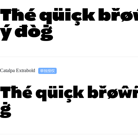
Tħé qüiçk břøŵ
ý đòġ
Catalpa Extrabold
Tħé qüiçk břøŵñ
ġ