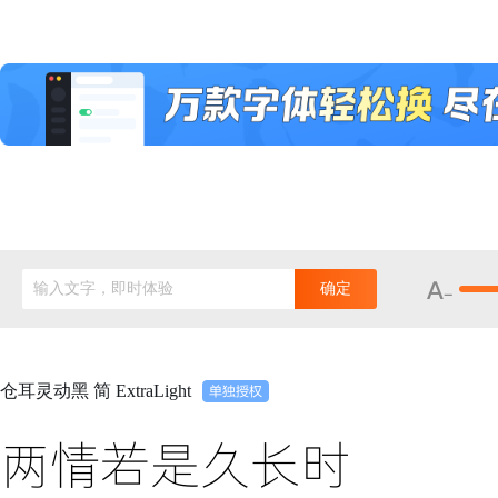
输入文字，即时体验
确定
仓耳灵动黑 简 ExtraLight
两情若是久长时