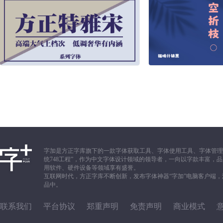
字加是方正字库旗下的一款字体获取工具、字体使用工具、字体管理
统748工程”，作为中文字体设计领域的领导者，一向以字款丰富
用软件、硬件设备等领域享有盛誉。
互联网时代，方正字库不断创新，发布字体神器“字加”电脑客户端
品中。
联系我们
平台协议
郑重声明
免责声明
商业模式