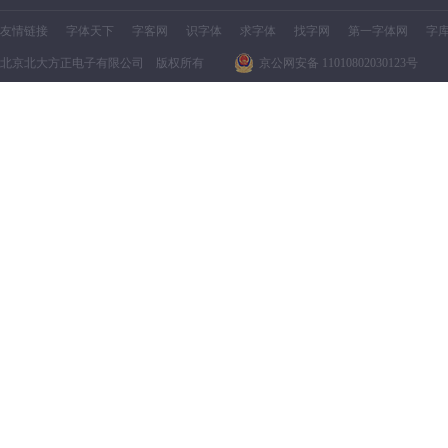
友情链接
字体天下
字客网
识字体
求字体
找字网
第一字体网
字
北京北大方正电子有限公司 版权所有
京公网安备 11010802030123号