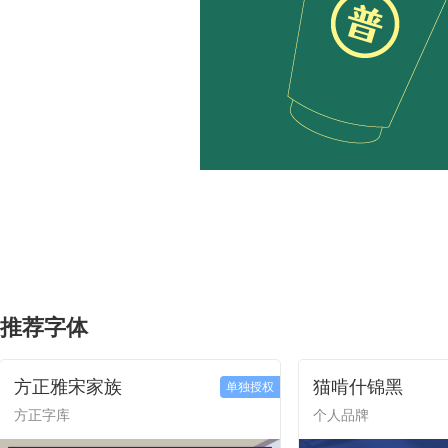
推荐字体
方正雅宋家族
猫啃什锦黑
单独授权
方正字库
个人品牌