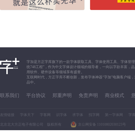
字加是方正字库旗下的一款字体获取工具、字体使用工具、字体管理
统748工程”，作为中文字体设计领域的领导者，一向以字款丰富
用软件、硬件设备等领域享有盛誉。
互联网时代，方正字库不断创新，发布字体神器“字加”电脑客户端
品中。
联系我们
平台协议
郑重声明
免责声明
商业模式
友情链接
字体天下
字客网
识字体
求字体
找字网
第一字体网
字
北京北大方正电子有限公司 版权所有
京公网安备 11010802030123号