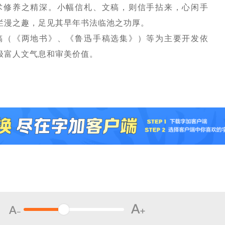
术修养之精深。小幅信札、文稿，则信手拈来，心闲手
烂漫之趣，足见其早年书法临池之功厚。
稿（《两地书》、《鲁迅手稿选集》）等为主要开发依
极富人文气息和审美价值。