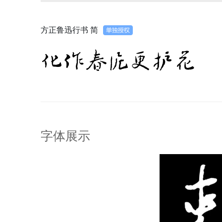
方正鲁迅行书 简
化作春泥更护花
字体展示