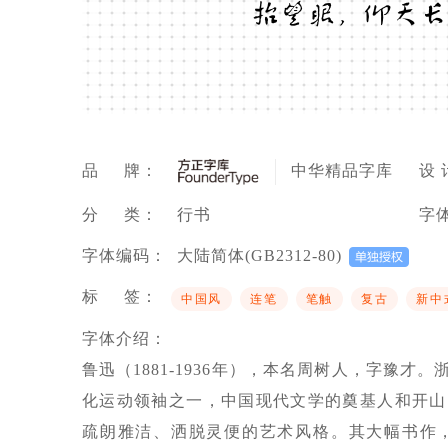
抬望眼，仰天长
品 牌：
中华精品字库
设 
分 类：
行书
字
字体编码：
大陆简体(GB2312-80)
标 签：
中国风
连笔
笔触
复古
新中
字体介绍：
鲁迅（1881-1936年），本名周树人，字豫
化运动领袖之一，中国现代文学的奠基人和开山
疏朗雅洁、洒脱灵便的艺术风格。其大幅书作