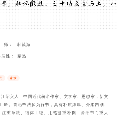
啸，壮怀激烈。三十功名尘与土，八
计 师：
郭毓海
体属性：
精品
式
豪放
才。浙江绍兴人，中国近代著名作家、文学家、思想家，新文
巨匠。鲁迅书法多为行书，具有朴质浑厚、外柔内刚、
，注重章法、结体工稳、用笔凝重朴拙，舍细节而重大