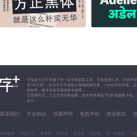
字加是方正字库旗下的一款字体获取工具、字体使用工具、字体管理
统748工程”，作为中文字体设计领域的领导者，一向以字款丰富
用软件、硬件设备等领域享有盛誉。
互联网时代，方正字库不断创新，发布字体神器“字加”电脑客户端
品中。
联系我们
平台协议
郑重声明
免责声明
商业模式
友情链接
字体天下
字客网
识字体
求字体
找字网
第一字体网
字