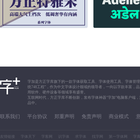
字加是方正字库旗下的一款字体获取工具、字体使用工具、字体管理
统748工程”，作为中文字体设计领域的领导者，一向以字款丰富
用软件、硬件设备等领域享有盛誉。
互联网时代，方正字库不断创新，发布字体神器“字加”电脑客户端
品中。
联系我们
平台协议
郑重声明
免责声明
商业模式
友情链接
字体天下
字客网
识字体
求字体
找字网
第一字体网
字