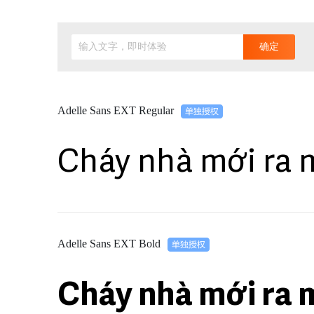
输入文字，即时体验
确定
Adelle Sans EXT Regular
Cháy nhà mới ra 
Adelle Sans EXT Bold
Cháy nhà mới ra 