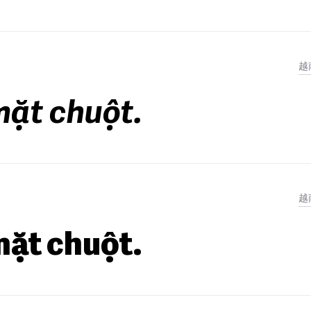
越
mặt chuột.
越
mặt chuột.