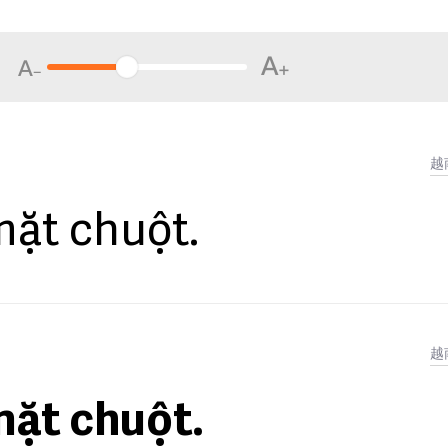
越
mặt chuột.
越
mặt chuột.