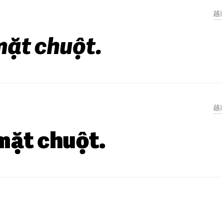
越
mặt chuột.
越
mặt chuột.