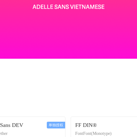
 Sans DEV
FF DIN®
单独授权
ther
FontFont(Monotype)