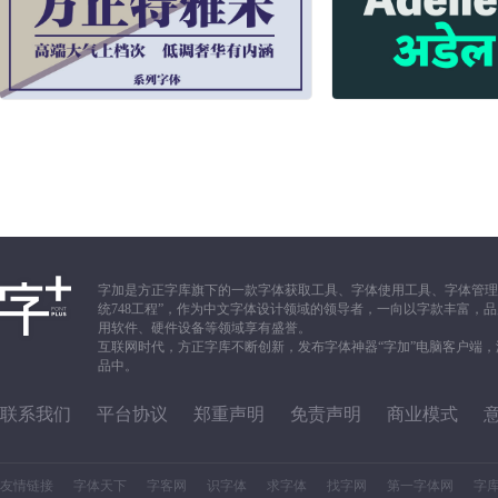
字加是方正字库旗下的一款字体获取工具、字体使用工具、字体管理
统748工程”，作为中文字体设计领域的领导者，一向以字款丰富
用软件、硬件设备等领域享有盛誉。
互联网时代，方正字库不断创新，发布字体神器“字加”电脑客户端
品中。
联系我们
平台协议
郑重声明
免责声明
商业模式
友情链接
字体天下
字客网
识字体
求字体
找字网
第一字体网
字