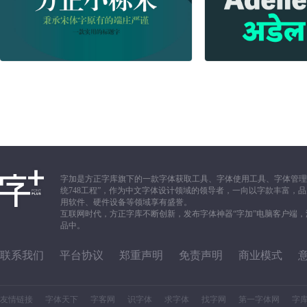
字加是方正字库旗下的一款字体获取工具、字体使用工具、字体管理
统748工程”，作为中文字体设计领域的领导者，一向以字款丰富
用软件、硬件设备等领域享有盛誉。
互联网时代，方正字库不断创新，发布字体神器“字加”电脑客户端
品中。
联系我们
平台协议
郑重声明
免责声明
商业模式
友情链接
字体天下
字客网
识字体
求字体
找字网
第一字体网
字