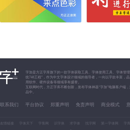
字加是方正字库旗下的一款字体获取工具、字体使用工具、字体管理
统748工程”，作为中文字体设计领域的领导者，一向以字款丰富
用软件、硬件设备等领域享有盛誉。
互联网时代，方正字库不断创新，发布字体神器“字加”电脑客户端
品中。
联系我们
平台协议
郑重声明
免责声明
商业模式
友情链接
字体天下
字客网
识字体
求字体
找字网
第一字体网
字