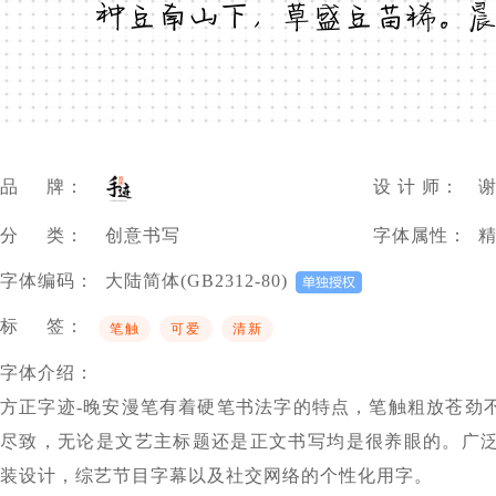
种豆南山下，草盛豆苗稀。
品 牌：
设 计 师：
分 类：
创意书写
字体属性：
字体编码：
大陆简体(GB2312-80)
标 签：
笔触
可爱
清新
字体介绍：
方正字迹-晚安漫笔有着硬笔书法字的特点，笔触粗放苍劲
尽致，无论是文艺主标题还是正文书写均是很养眼的。广
装设计，综艺节目字幕以及社交网络的个性化用字。