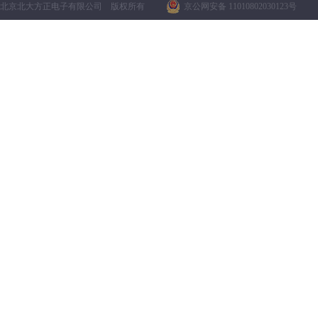
北京北大方正电子有限公司 版权所有
京公网安备 11010802030123号