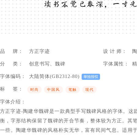
读书不觉已春深，一寸
品 牌：
方正字迹
设 计 师：
分 类：
创意书写、魏碑
字体属性：
字体编码：
大陆简体(GB2312-80)
标 签：
时尚
中国风
笔触
现代
字体介绍：
方正字迹-陶建华魏碑是一款典型手写魏碑风格的字体。这
衡，字形结构保留了魏碑的开合节奏，整体较为方正。其
一些。陶建华魏碑的风格朴实无华，富有民间气息。适用