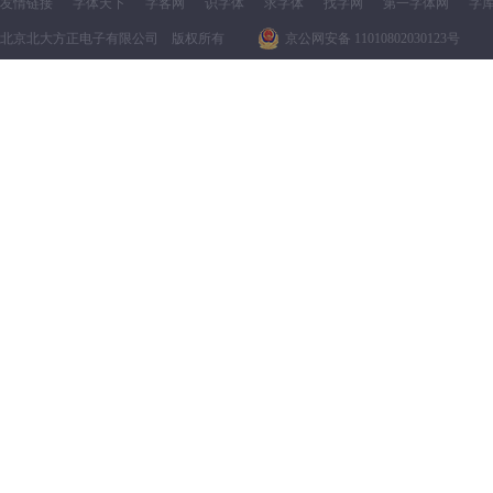
友情链接
字体天下
字客网
识字体
求字体
找字网
第一字体网
字
北京北大方正电子有限公司 版权所有
京公网安备 11010802030123号