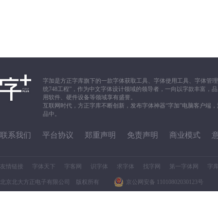
字加是方正字库旗下的一款字体获取工具、字体使用工具、字体管理
统748工程”，作为中文字体设计领域的领导者，一向以字款丰富
用软件、硬件设备等领域享有盛誉。
互联网时代，方正字库不断创新，发布字体神器“字加”电脑客户端
品中。
联系我们
平台协议
郑重声明
免责声明
商业模式
友情链接
字体天下
字客网
识字体
求字体
找字网
第一字体网
字
北京北大方正电子有限公司 版权所有
京公网安备 11010802030123号