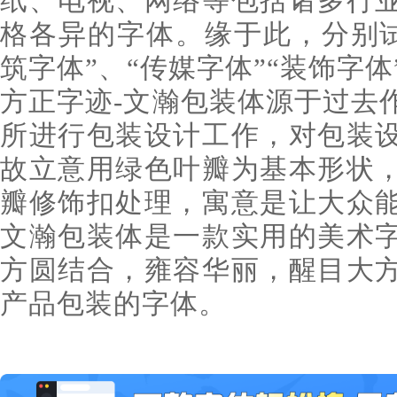
纸、电视、网络等包括诸多行
格各异的字体。缘于此，分别试
筑字体”、“传媒字体”“装饰字
方正字迹-文瀚包装体源于过去
所进行包装设计工作，对包装
故立意用绿色叶瓣为基本形状
瓣修饰扣处理，寓意是让大众
文瀚包装体是一款实用的美术
方圆结合，雍容华丽，醒目大
产品包装的字体。