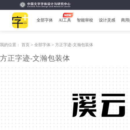
全部字体
AI工具
智能审校
设计灵感
商用
我的位置：
首页 >
全部字体 >
方正字迹-文瀚包装体
方正字迹-文瀚包装体
溪云