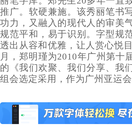
丽笔字库。郑先生20多年一直
推广。软硬兼施。该秀丽笔书
功力，又融入的现代人的审美
规范平和，易于识别。字型规
透出从容和优雅，让人赏心悦目，
月，郑明瑾为2010年广州第
的《我们欢聚、我们分享、我
组会选定采用，作为广州亚运会