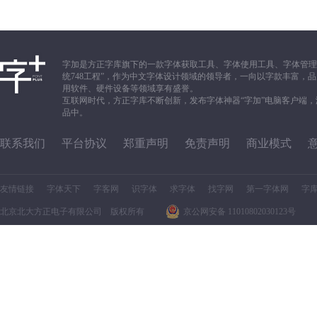
字加是方正字库旗下的一款字体获取工具、字体使用工具、字体管理
统748工程”，作为中文字体设计领域的领导者，一向以字款丰富
用软件、硬件设备等领域享有盛誉。
互联网时代，方正字库不断创新，发布字体神器“字加”电脑客户端
品中。
联系我们
平台协议
郑重声明
免责声明
商业模式
友情链接
字体天下
字客网
识字体
求字体
找字网
第一字体网
字
北京北大方正电子有限公司 版权所有
京公网安备 11010802030123号