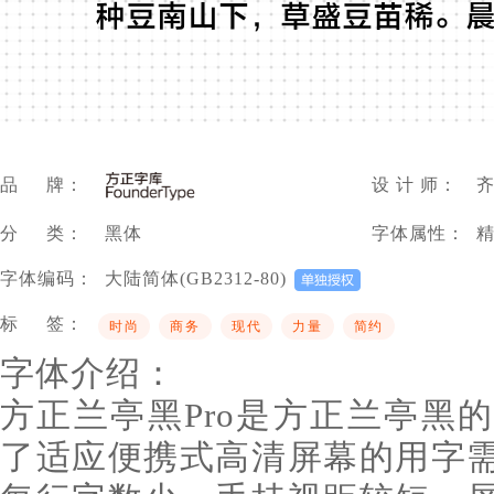
种豆南山下，草盛豆苗稀。
品 牌：
设 计 师：
分 类：
黑体
字体属性：
字体编码：
大陆简体(GB2312-80)
标 签：
时尚
商务
现代
力量
简约
字体介绍：
方正兰亭黑Pro是方正兰亭黑
了适应便携式高清屏幕的用字