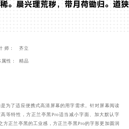
稀。晨兴理荒秽，带月荷锄归。道狭
计 师：
齐立
体属性：
精品
的是为了适应便携式高清屏幕的用字需求。针对屏幕阅读
高等特性，方正兰亭黑Pro适当减小字面、加大默认字
方正兰亭黑的工业感，方正兰亭黑Pro的字形更加圆润