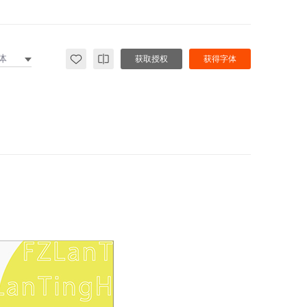
体
获取授权
获得字体