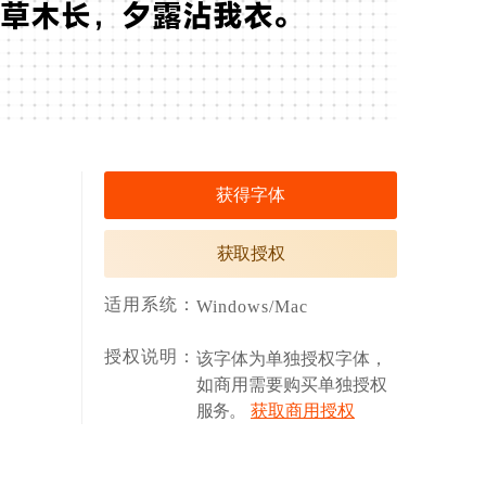
草木长，夕露沾我衣。
获得字体
获取授权
适用系统：
Windows/Mac
授权说明：
该字体为单独授权字体，
如商用需要购买单独授权
服务。
获取商用授权