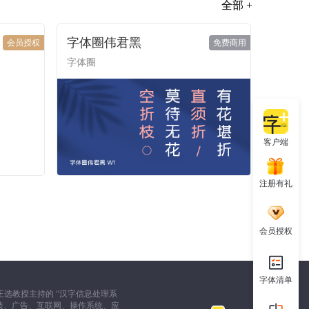
全部 +
字体圈伟君黑
会员授权
免费商用
字体圈
客户端
注册有礼
会员授权
字体清单
选教授主持的 “汉字信息处理系
装、广告、互联网、操作系统、应