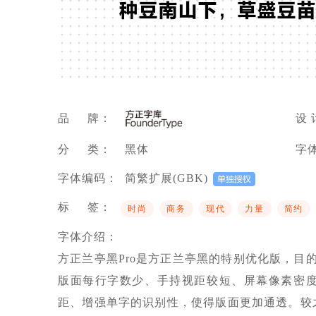
种豆南山下，草盛豆苗
品 牌：
设 
分 类：
黑体
字
字体编码：
简繁扩展(GBK)
标 签：
时尚
商务
现代
力量
简约
字体介绍：
方正兰亭黑Pro是方正兰亭黑的特别优化版，目
版面每行字数少、手持视距较短、屏幕像素密度
距、增强单字的识别性，使得版面更加通透。较之