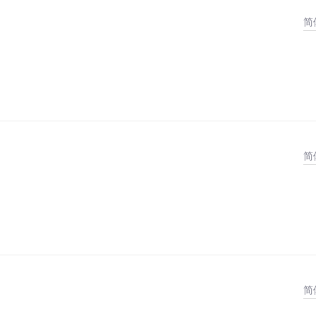
简
简
简