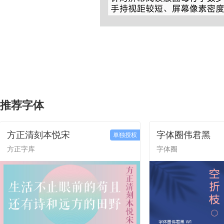
推荐字体
方正清刻本悦宋
字体圈伟君黑
单独授权
方正字库
字体圈