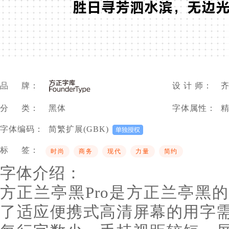
胜日寻芳泗水滨，无边
品 牌：
设 计 师：
分 类：
黑体
字体属性：
字体编码：
简繁扩展(GBK)
标 签：
时尚
商务
现代
力量
简约
字体介绍：
方正兰亭黑Pro是方正兰亭黑
了适应便携式高清屏幕的用字