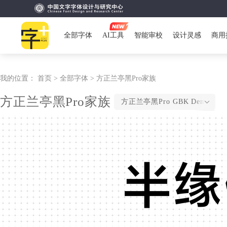
全部字体
AI工具
智能审校
设计灵感
商用
我的位置：
首页 >
全部字体 >
方正兰亭黑Pro家族
方正兰亭黑Pro家族
方正兰亭黑Pro GBK DemiBold
半缘