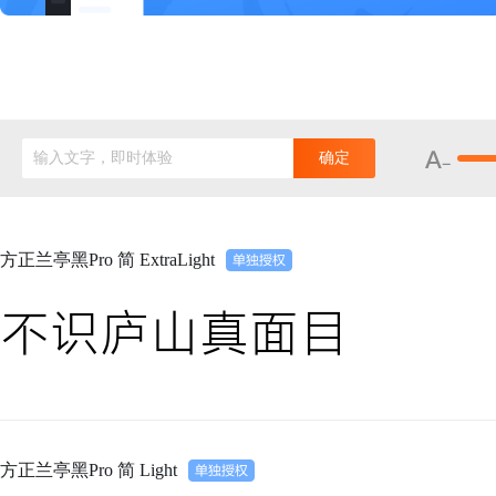
输入文字，即时体验
确定
方正兰亭黑Pro 简 ExtraLight
不识庐山真面目
方正兰亭黑Pro 简 Light