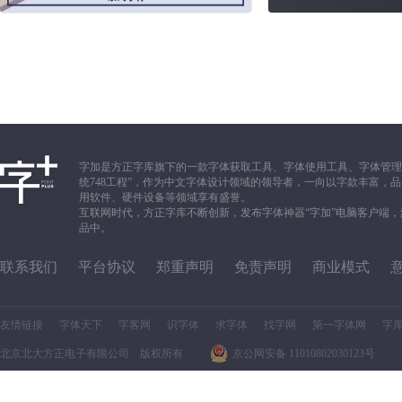
字加是方正字库旗下的一款字体获取工具、字体使用工具、字体管理
统748工程”，作为中文字体设计领域的领导者，一向以字款丰富
用软件、硬件设备等领域享有盛誉。
互联网时代，方正字库不断创新，发布字体神器“字加”电脑客户端
品中。
联系我们
平台协议
郑重声明
免责声明
商业模式
友情链接
字体天下
字客网
识字体
求字体
找字网
第一字体网
字
北京北大方正电子有限公司 版权所有
京公网安备 11010802030123号