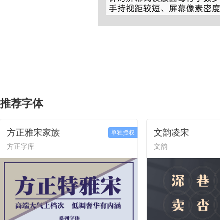
推荐字体
方正雅宋家族
文韵凌宋
单独授权
方正字库
文韵