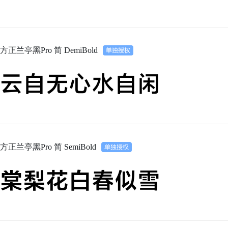
方正兰亭黑Pro 简 DemiBold
云自无心水自闲
方正兰亭黑Pro 简 SemiBold
棠梨花白春似雪