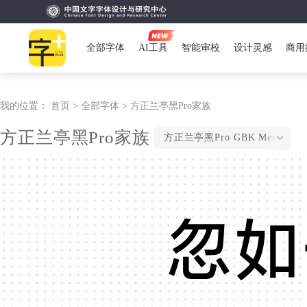
全部字体
AI工具
智能审校
设计灵感
商用
我的位置：
首页 >
全部字体 >
方正兰亭黑Pro家族
方正兰亭黑Pro家族
方正兰亭黑Pro GBK Medium
忽如