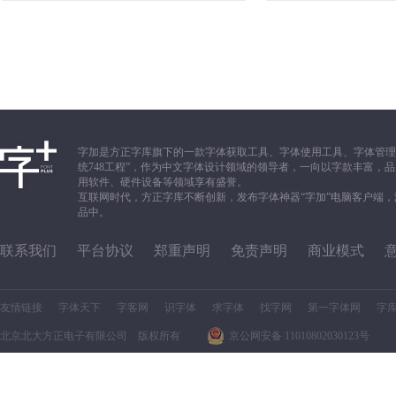
字加是方正字库旗下的一款字体获取工具、字体使用工具、字体管理
统748工程”，作为中文字体设计领域的领导者，一向以字款丰富
用软件、硬件设备等领域享有盛誉。
互联网时代，方正字库不断创新，发布字体神器“字加”电脑客户端
品中。
联系我们
平台协议
郑重声明
免责声明
商业模式
友情链接
字体天下
字客网
识字体
求字体
找字网
第一字体网
字
北京北大方正电子有限公司 版权所有
京公网安备 11010802030123号