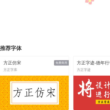
推荐字体
方正仿宋
方正字迹-德年行
免费商用
方正字库
方正字迹