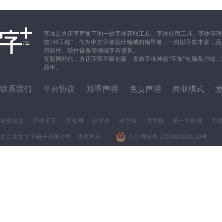
字加是方正字库旗下的一款字体获取工具、字体使用工具、字体管理
统748工程”，作为中文字体设计领域的领导者，一向以字款丰富
用软件、硬件设备等领域享有盛誉。
互联网时代，方正字库不断创新，发布字体神器“字加”电脑客户端
品中。
联系我们
平台协议
郑重声明
免责声明
商业模式
友情链接
字体天下
字客网
识字体
求字体
找字网
第一字体网
字
北京北大方正电子有限公司 版权所有
京公网安备 11010802030123号