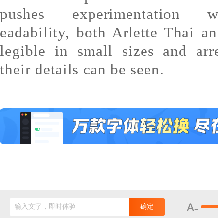
pushes experimentation w
eadability, both Arlette Thai an
legible in small sizes and arr
their details can be seen.
输入文字，即时体验
确定