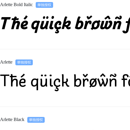
Arlette Bold Italic
Tħé qüiçk břøŵñ f
Arlette
Tħé qüiçk břøŵñ f
Arlette Black