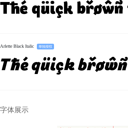
Tħé qüiçk břøŵñ 
Arlette Black Italic
Tħé qüiçk břøŵñ 
字体展示