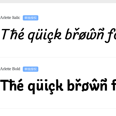
Arlette Italic
Tħé qüiçk břøŵñ f
Arlette Bold
Tħé qüiçk břøŵñ 