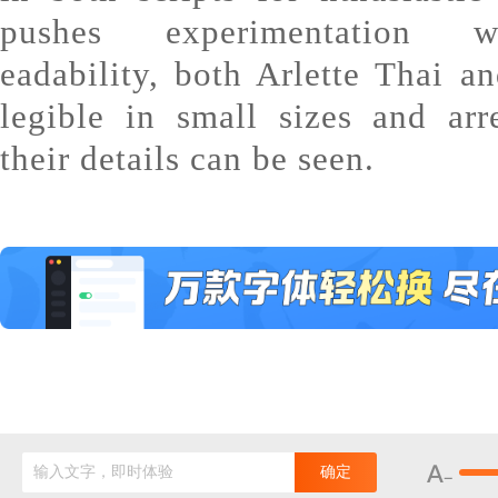
pushes experimentation w
eadability, both Arlette Thai an
legible in small sizes and arr
their details can be seen.
输入文字，即时体验
确定