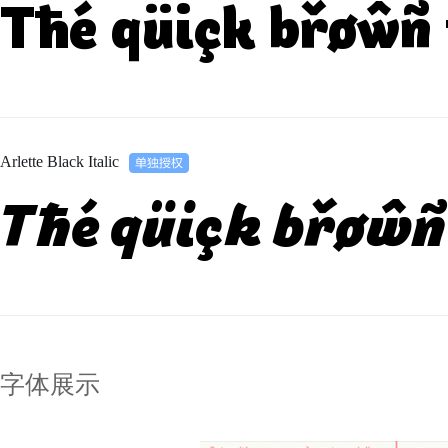
Tħé qüiçk břøŵñ 
Arlette Black Italic
Tħé qüiçk břøŵñ 
字体展示