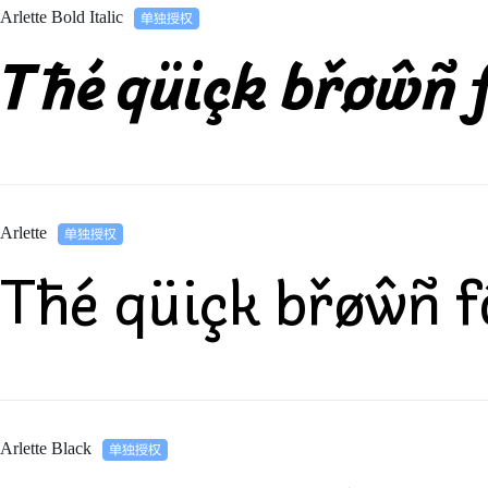
Arlette Bold Italic
Tħé qüiçk břøŵñ f
Arlette
Tħé qüiçk břøŵñ f
Arlette Black