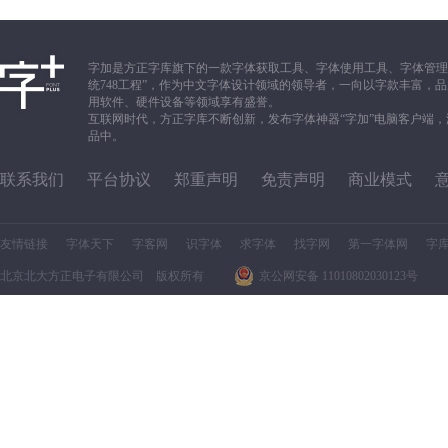
字加是方正字库旗下的一款字体获取工具、字体使用工具、字体管理
统748工程”，作为中文字体设计领域的领导者，一向以字款丰富
用软件、硬件设备等领域享有盛誉。
互联网时代，方正字库不断创新，发布字体神器“字加”电脑客户端
品中。
联系我们
平台协议
郑重声明
免责声明
商业模式
友情链接
字体天下
字客网
识字体
求字体
找字网
第一字体网
字
北京北大方正电子有限公司 版权所有
京公网安备 11010802030123号