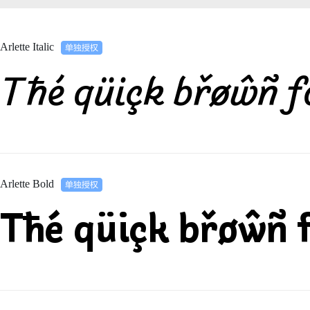
Arlette Italic
Tħé qüiçk břøŵñ f
Arlette Bold
Tħé qüiçk břøŵñ 