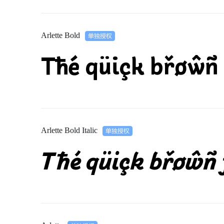
Arlette Bold
Tħé qüiçk břøŵñ 
Arlette Bold Italic
Tħé qüiçk břøŵñ 