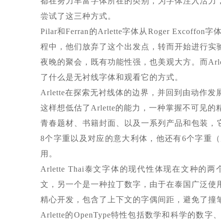
都在努力丰富字体所在的类别，为字体注入活力，或
尝试了这三种方式。
Pilar和Ferran的Arlette字体从Roger 
程中，他们放弃了这个出发点，转而开始进行实验
夜晚的聚会，既有功能性强，也美观大方。而Arl
了什么是无衬线字体和观看它的方式。
Arlette在探索无衬线体的边界，并回到由动
这样想低估了Arlette的能力，一种掌握不可
青春题材、书籍封面、以及一系列产品和包装，它们的信
8个字重以及对应的意大利体，他还有6个字重
用。
Arlette Thai泰文字体的现代性体现在
文，另一个是一种拉丁数字，由于在泰国广泛使用，
精心开发，包含了上下文的字偶间距，避免了撞
Arlette的OpenType特性包括数学和科