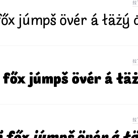
őx júmpš övér á łäżý 
főx júmpš övér á łä