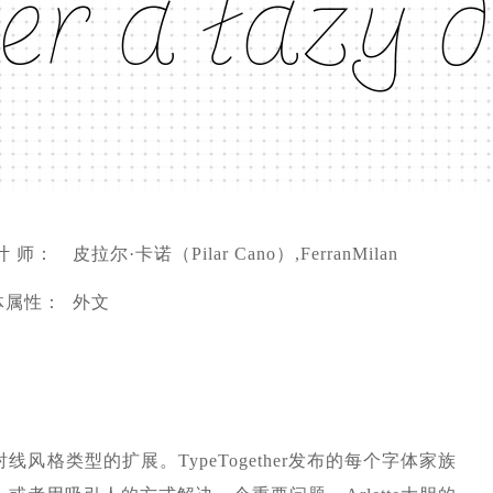
ér á łäżý 
计 师：
皮拉尔·卡诺（Pilar Cano）,FerranMilan
体属性：
外文
字体家族是无衬线风格类型的扩展。TypeTogether发布的每个字体家族