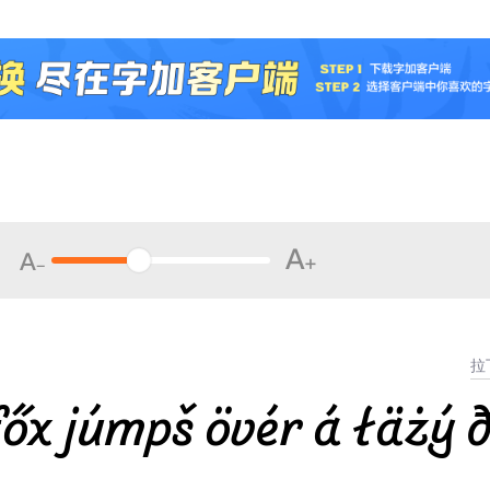
őx júmpš övér á łäżý 