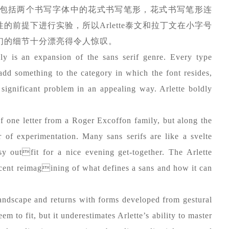
包括两个书写字体中的花式书写笔形，花式书写笔形连
前提下进行实验，所以Arlette泰文和拉丁文在小字号
们的细节十分漂亮得令人惊叹。
ly is an expansion of the sans serif genre. Every type
add something to the category in which the font resides,
 a significant problem in an appealing way. Arlette boldly
of one letter from a Roger Excoffon family, but along the
 of experimentation. Many sans serifs are like a svelte
ssy outfit for a nice evening get-together. The Arlette
escent reimagining of what defines a sans and how it can
 landscape and returns with forms developed from gestural
eem to fit, but it underestimates Arlette’s ability to master