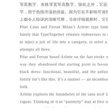
等高数字、表格等宽等高数字。除此之外，它还
字，用于热情洋溢的排版。因为它在不影响可读性的
上都令人惊讶的清晰可辨，当你仔细观察时，它
Pilar Cano and Ferran Milan’s Arlette type fami
family that TypeTogether releases endeavours to 
to inject a jolt of life into a category, or solve
attempts all three.
Pilar and Ferran based Arlette on the fast stroke 
way they abandoned that starting point in favour
black dress: functional, beautiful, and the unfu
family isn’t like this. It’s a stunner — an incand
look.
Arlette explores the boundaries of the sans serif
vigour. Thinking of it as “painterly” may at first s