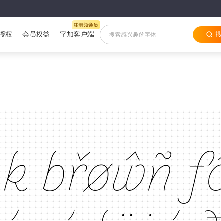
授权
会员权益
字加客户端
çk břøŵñ f