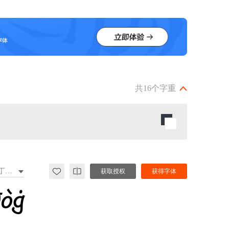
共16个字重
拉丁文扩展
获取授权
获得字体
đòġ