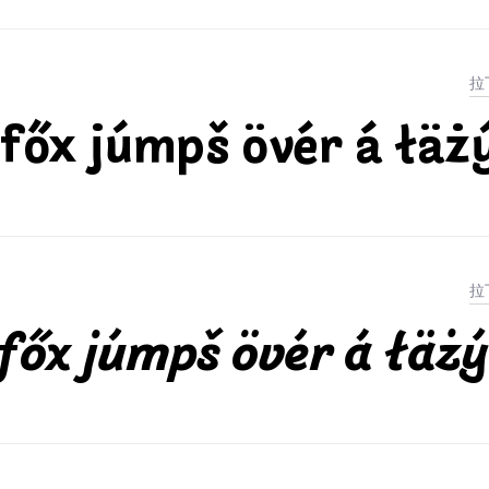
főx júmpš övér á łäż
főx júmpš övér á łäżý