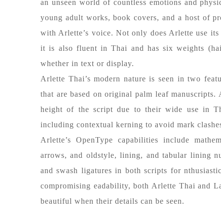
an unseen world of countless emotions and physica
young adult works, book covers, and a host of p
with Arlette’s voice. Not only does Arlette use its 
it is also fluent in Thai and has six weights (ha
whether in text or display.
Arlette Thai’s modern nature is seen in two featu
that are based on original palm leaf manuscripts. 
height of the script due to their wide use in T
including contextual kerning to avoid mark clashe
Arlette’s OpenType capabilities include mathema
arrows, and oldstyle, lining, and tabular lining n
and swash ligatures in both scripts for nthusiast
compromising eadability, both Arlette Thai and Lat
beautiful when their details can be seen.