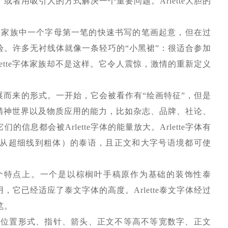
者用吸引人的方式解决一个重要问题。Arlette大胆的
Excoffon字体家族中一个字母第一笔的快速书写的笔画起意，但在过
。许多无衬线体就像一条轻巧的“小黑裙”：很适合参加
ette字体家族却不是这样。它令人震惊，激情的重新定义
作发展而来的形式。一开始，它会被看作有“绘画特征”，但是
见的精神世界以及物质应用的能力，比如杂志、品牌、社论、
息都会被Arlette字体的能量放大。Arlette字体有
（从超细线到粗体）的泰语，且正文和大字号语境都可使
文种的两个特点上。一个是以棕榈叶手稿原作为基础的装饰性泰
它已经适应了泰文字体的高度。Arlette泰文字体经过
笔。
学的数字、位置形式、指针、箭头、正文不等高不等宽数字、正文