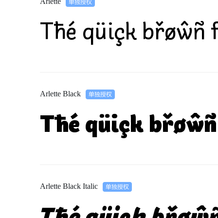
Arlette
Tħé qüiçk břøŵñ f
Arlette Black
Tħé qüiçk břøŵñ 
Arlette Black Italic