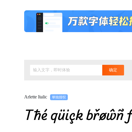
输入文字，即时体验
确定
Arlette Italic
Tħé qüiçk břøŵñ f