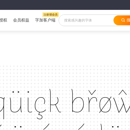
授权
会员权益
字加客户端
qüiçk břøŵ