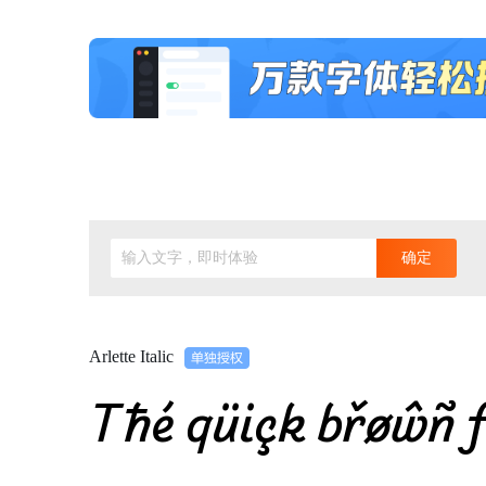
输入文字，即时体验
确定
Arlette Italic
Tħé qüiçk břøŵñ f