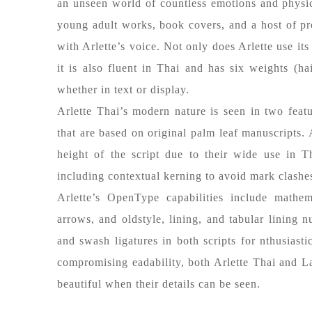
an unseen world of countless emotions and physica
young adult works, book covers, and a host of p
with Arlette’s voice. Not only does Arlette use its 
it is also fluent in Thai and has six weights (ha
whether in text or display.
Arlette Thai’s modern nature is seen in two featu
that are based on original palm leaf manuscripts. 
height of the script due to their wide use in T
including contextual kerning to avoid mark clashe
Arlette’s OpenType capabilities include mathema
arrows, and oldstyle, lining, and tabular lining n
and swash ligatures in both scripts for nthusiast
compromising eadability, both Arlette Thai and Lat
beautiful when their details can be seen.