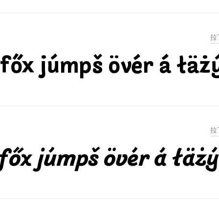
főx júmpš övér á łäż
főx júmpš övér á łäżý