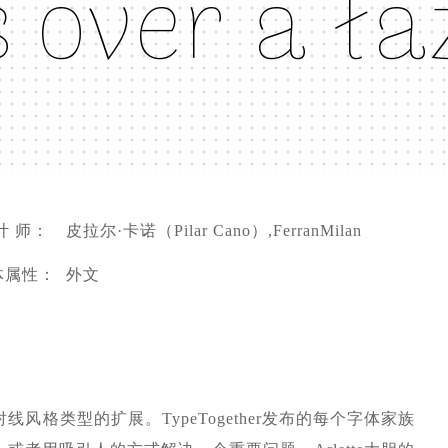
 övér á łä
计 师：
皮拉尔·卡诺（Pilar Cano）,FerranMilan
体属性：
外文
字体家族是无衬线风格类型的扩展。TypeTogether发布的每个字体家族