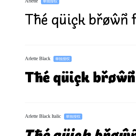
Arlette
Tħé qüiçk břøŵñ f
Arlette Black
Tħé qüiçk břøŵñ 
Arlette Black Italic