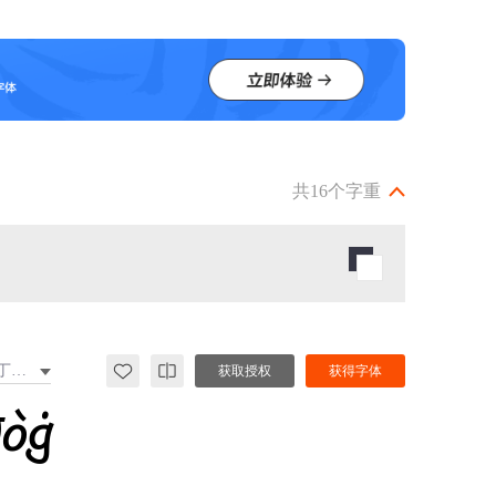
共16个字重
拉丁文扩展
获取授权
获得字体
đòġ