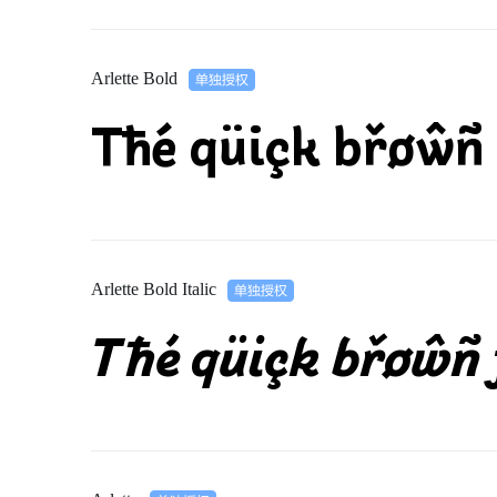
Arlette Bold
Tħé qüiçk břøŵñ 
Arlette Bold Italic
Tħé qüiçk břøŵñ 