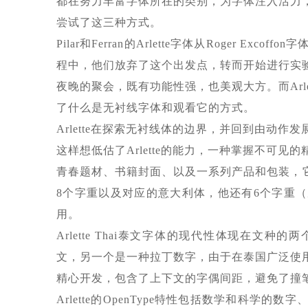
都在努力丰富字体所在的类别，为字体注入活力，或
尝试了这三种方式。
Pilar和Ferran的Arlette字体从Roger 
程中，他们放弃了这个出发点，转而开始进行实验
夜晚的聚会，既有功能性强，也美观大方。而Arl
了什么是无衬线字体和观看它的方式。
Arlette在探索无衬线体的边界，并回到由动
这样想低估了Arlette的能力，一种掌握不可
青春题材、书籍封面、以及一系列产品和包装，它们的信
8个字重以及对应的意大利体，他还有6个字重
用。
Arlette Thai泰文字体的现代性体现在
文，另一个是一种拉丁数字，由于在泰国广泛使用，
精心开发，包含了上下文的字偶间距，避免了撞
Arlette的OpenType特性包括数学和科