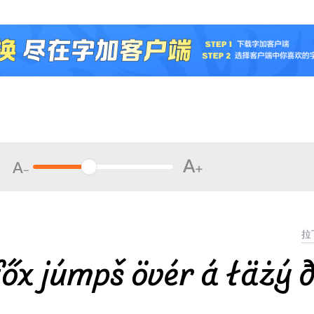
őx júmpš övér á łäżý 