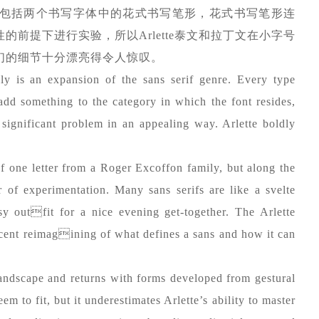
包括两个书写字体中的花式书写笔形，花式书写笔形连
前提下进行实验，所以Arlette泰文和拉丁文在小字号
们的细节十分漂亮得令人惊叹。
ly is an expansion of the sans serif genre. Every type
add something to the category in which the font resides,
 a significant problem in an appealing way. Arlette boldly
of one letter from a Roger Excoffon family, but along the
 of experimentation. Many sans serifs are like a svelte
ssy outfit for a nice evening get-together. The Arlette
escent reimagining of what defines a sans and how it can
 landscape and returns with forms developed from gestural
eem to fit, but it underestimates Arlette’s ability to master