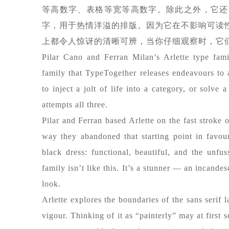
等高数字、表格等宽等高数字。除此之外，它还
字，用于热情洋溢的排版。因为它在不影响可读性的
上都令人惊讶的清晰可辨，当你仔细观察时，它
Pilar Cano and Ferran Milan’s Arlette type fami
family that TypeTogether releases endeavours to 
to inject a jolt of life into a category, or solve
attempts all three.
Pilar and Ferran based Arlette on the fast stroke 
way they abandoned that starting point in favour
black dress: functional, beautiful, and the unfu
family isn’t like this. It’s a stunner — an incand
look.
Arlette explores the boundaries of the sans serif
vigour. Thinking of it as “painterly” may at first s