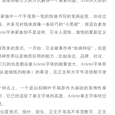
者用吸引人的方式解决一个重要问题。Arlette大胆的
Excoffon字体家族中一个字母第一笔的快速书写的笔画起意，但在过
。许多无衬线体就像一条轻巧的“小黑裙”：很适合参加
ette字体家族却不是这样。它令人震惊，激情的重新定义
作发展而来的形式。一开始，它会被看作有“绘画特征”，但是
见的精神世界以及物质应用的能力，比如杂志、品牌、社论、
息都会被Arlette字体的能量放大。Arlette字体有
（从超细线到粗体）的泰语，且正文和大字号语境都可使
文种的两个特点上。一个是以棕榈叶手稿原作为基础的装饰性泰
它已经适应了泰文字体的高度。Arlette泰文字体经过
笔。
学的数字、位置形式、指针、箭头、正文不等高不等宽数字、正文