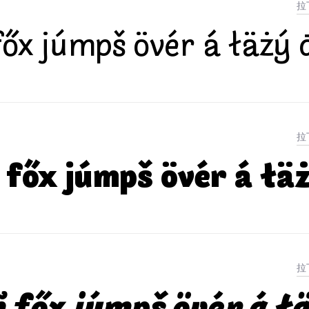
őx júmpš övér á łäżý 
főx júmpš övér á łä