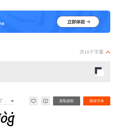
共16个字重
拉丁文扩展
获取授权
获得字体
đòġ