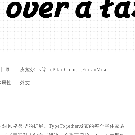
 övér á łä
计 师：
皮拉尔·卡诺（Pilar Cano）,FerranMilan
体属性：
外文
字体家族是无衬线风格类型的扩展。TypeTogether发布的每个字体家族