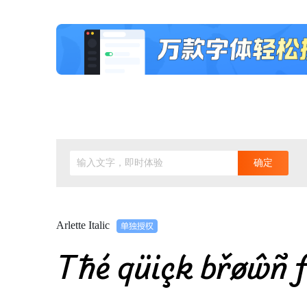
输入文字，即时体验
确定
Arlette Italic
Tħé qüiçk břøŵñ f