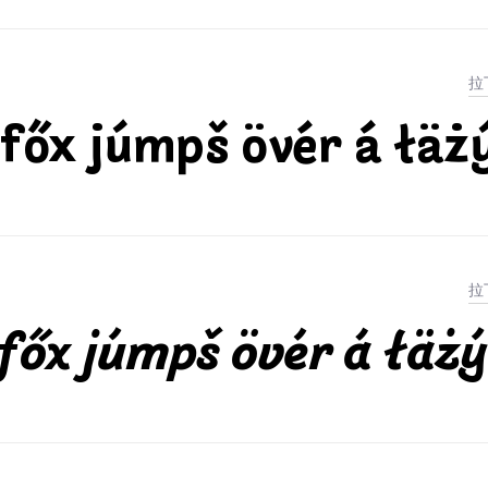
főx júmpš övér á łäż
főx júmpš övér á łäżý