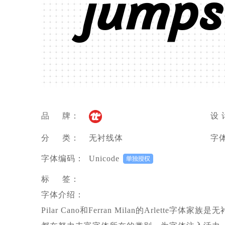
júmpš
品 牌：
设 
分 类：
无衬线体
字
字体编码：
Unicode
标 签：
字体介绍：
Pilar Cano和Ferran Milan的Arlette