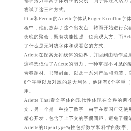
都在努力丰富字体所在的类别，为字体注入活力，或
尝试了这三种方式。
Pilar和Ferran的Arlette字体从Roger 
程中，他们放弃了这个出发点，转而开始进行实验
夜晚的聚会，既有功能性强，也美观大方。而Arl
了什么是无衬线字体和观看它的方式。
Arlette在探索无衬线体的边界，并回到由动
这样想低估了Arlette的能力，一种掌握不可
青春题材、书籍封面、以及一系列产品和包装，它们的信
8个字重以及对应的意大利体，他还有6个字重
用。
Arlette Thai泰文字体的现代性体现在
文，另一个是一种拉丁数字，由于在泰国广泛使用，
精心开发，包含了上下文的字偶间距，避免了撞
Arlette的OpenType特性包括数学和科