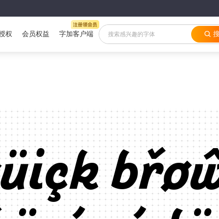
授权
会员权益
字加客户端
üiçk břø