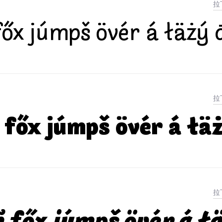
őx júmpš övér á łäżý 
főx júmpš övér á łä