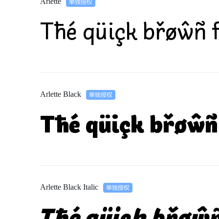
Arlette
Tħé qüiçk břøŵñ f
Arlette Black
Tħé qüiçk břøŵñ 
Arlette Black Italic