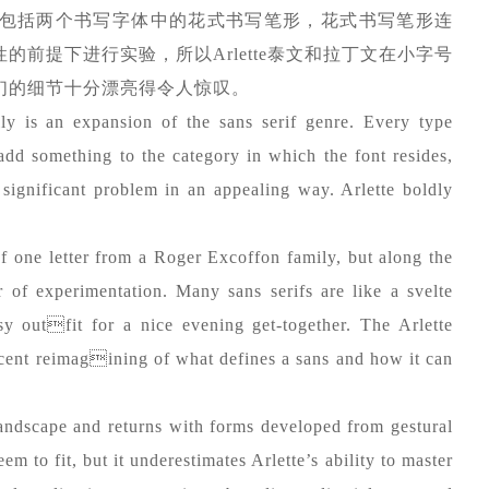
包括两个书写字体中的花式书写笔形，花式书写笔形连
前提下进行实验，所以Arlette泰文和拉丁文在小字号
们的细节十分漂亮得令人惊叹。
ly is an expansion of the sans serif genre. Every type
add something to the category in which the font resides,
 a significant problem in an appealing way. Arlette boldly
of one letter from a Roger Excoffon family, but along the
 of experimentation. Many sans serifs are like a svelte
ssy outfit for a nice evening get-together. The Arlette
escent reimagining of what defines a sans and how it can
 landscape and returns with forms developed from gestural
eem to fit, but it underestimates Arlette’s ability to master