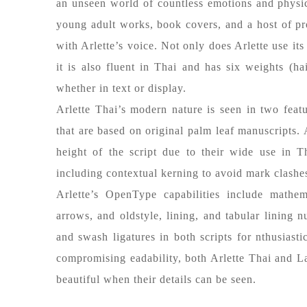
an unseen world of countless emotions and physica
young adult works, book covers, and a host of p
with Arlette’s voice. Not only does Arlette use its 
it is also fluent in Thai and has six weights (ha
whether in text or display.
Arlette Thai’s modern nature is seen in two featu
that are based on original palm leaf manuscripts. 
height of the script due to their wide use in T
including contextual kerning to avoid mark clashe
Arlette’s OpenType capabilities include mathema
arrows, and oldstyle, lining, and tabular lining n
and swash ligatures in both scripts for nthusiast
compromising eadability, both Arlette Thai and Lat
beautiful when their details can be seen.