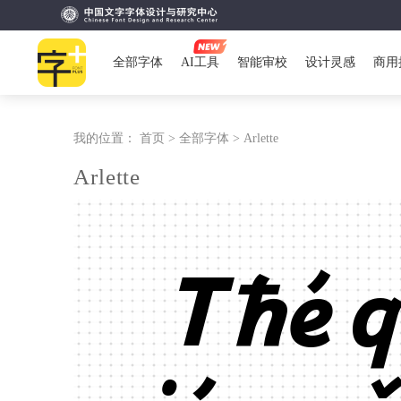
全部字体
AI工具
智能审校
设计灵感
商用
我的位置：
首页 >
全部字体 >
Arlette
Arlette
Tħé q