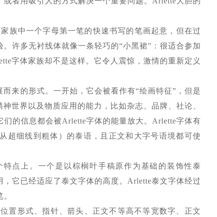
者用吸引人的方式解决一个重要问题。Arlette大胆的
Excoffon字体家族中一个字母第一笔的快速书写的笔画起意，但在过
。许多无衬线体就像一条轻巧的“小黑裙”：很适合参加
ette字体家族却不是这样。它令人震惊，激情的重新定义
作发展而来的形式。一开始，它会被看作有“绘画特征”，但是
见的精神世界以及物质应用的能力，比如杂志、品牌、社论、
息都会被Arlette字体的能量放大。Arlette字体有
（从超细线到粗体）的泰语，且正文和大字号语境都可使
文种的两个特点上。一个是以棕榈叶手稿原作为基础的装饰性泰
它已经适应了泰文字体的高度。Arlette泰文字体经过
笔。
学的数字、位置形式、指针、箭头、正文不等高不等宽数字、正文