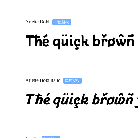
Arlette Bold
Tħé qüiçk břøŵñ 
Arlette Bold Italic
Tħé qüiçk břøŵñ 