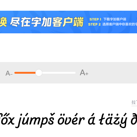
őx júmpš övér á łäżý 