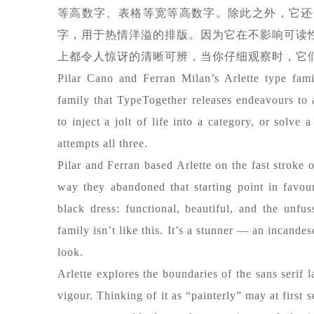
等高数字、表格等宽等高数字。除此之外，它还
字，用于热情洋溢的排版。因为它在不影响可读性的
上都令人惊讶的清晰可辨，当你仔细观察时，它
Pilar Cano and Ferran Milan’s Arlette type fami
family that TypeTogether releases endeavours to 
to inject a jolt of life into a category, or solve
attempts all three.
Pilar and Ferran based Arlette on the fast stroke 
way they abandoned that starting point in favour
black dress: functional, beautiful, and the unfu
family isn’t like this. It’s a stunner — an incand
look.
Arlette explores the boundaries of the sans serif
vigour. Thinking of it as “painterly” may at first s