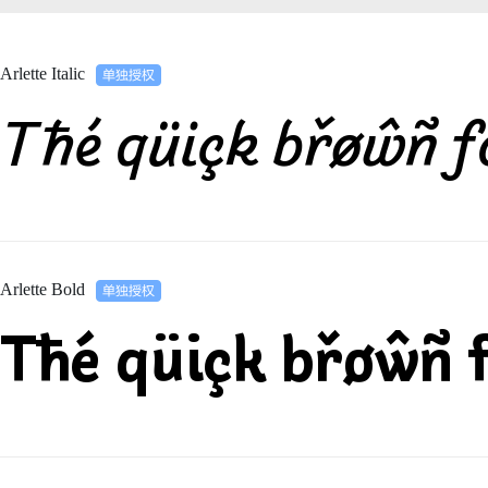
Arlette Italic
Tħé qüiçk břøŵñ f
Arlette Bold
Tħé qüiçk břøŵñ 