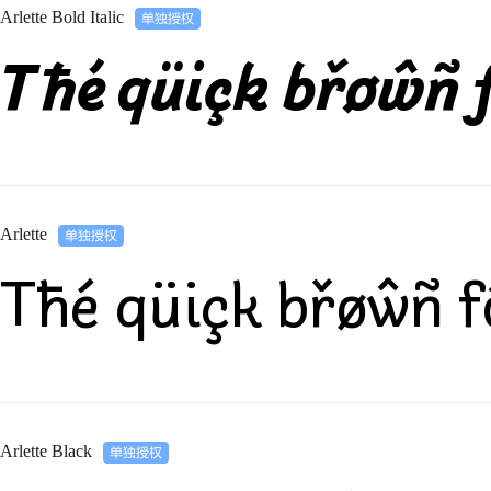
Arlette Bold Italic
Tħé qüiçk břøŵñ f
Arlette
Tħé qüiçk břøŵñ f
Arlette Black