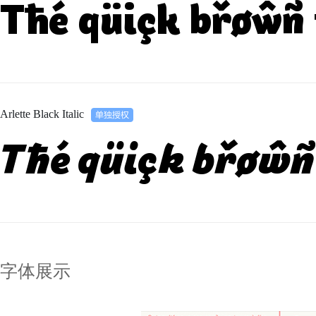
Tħé qüiçk břøŵñ 
Arlette Black Italic
Tħé qüiçk břøŵñ 
字体展示