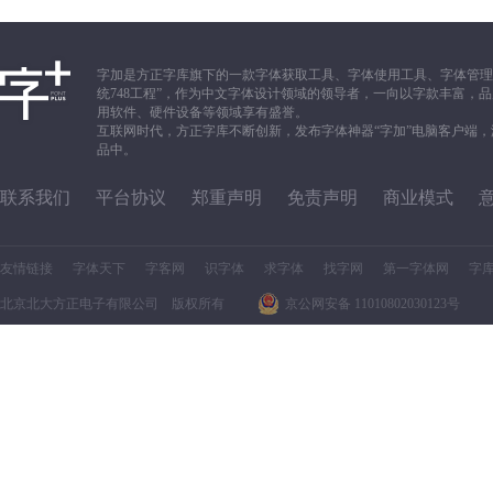
字加是方正字库旗下的一款字体获取工具、字体使用工具、字体管理
统748工程”，作为中文字体设计领域的领导者，一向以字款丰富
用软件、硬件设备等领域享有盛誉。
互联网时代，方正字库不断创新，发布字体神器“字加”电脑客户端
品中。
联系我们
平台协议
郑重声明
免责声明
商业模式
友情链接
字体天下
字客网
识字体
求字体
找字网
第一字体网
字
北京北大方正电子有限公司 版权所有
京公网安备 11010802030123号