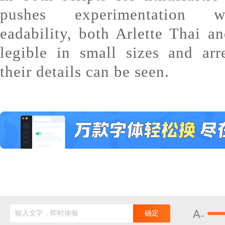
pushes experimentation w
eadability, both Arlette Thai an
legible in small sizes and arr
their details can be seen.
输入文字，即时体验
确定