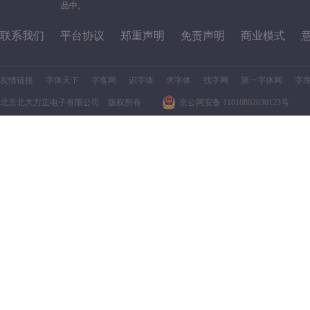
品中。
联系我们
平台协议
郑重声明
免责声明
商业模式
友情链接
字体天下
字客网
识字体
求字体
找字网
第一字体网
字
北京北大方正电子有限公司 版权所有
京公网安备 11010802030123号