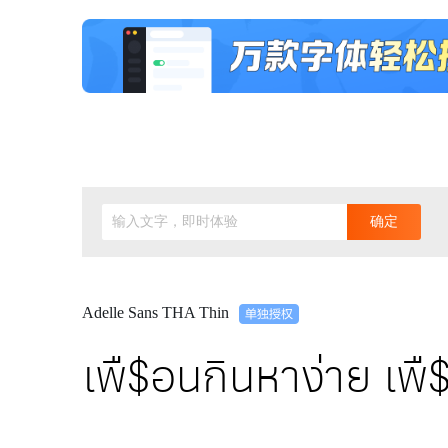
输入文字，即时体验
确定
Adelle Sans THA Thin
เพื$อนกินหาง่าย เ