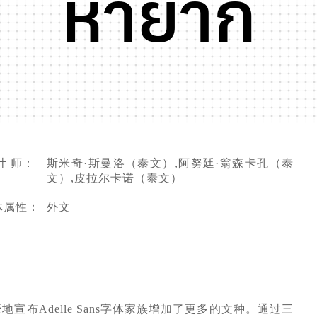
หายาก
计 师：
斯米奇·斯曼洛（泰文）,阿努廷·翁森卡孔（泰
文）,皮拉尔卡诺（泰文）
体属性：
外文
们自豪地宣布Adelle Sans字体家族增加了更多的文种。通过三