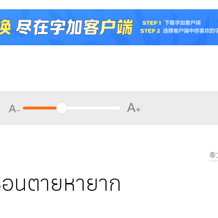
泰
พื$อนตายหายาก