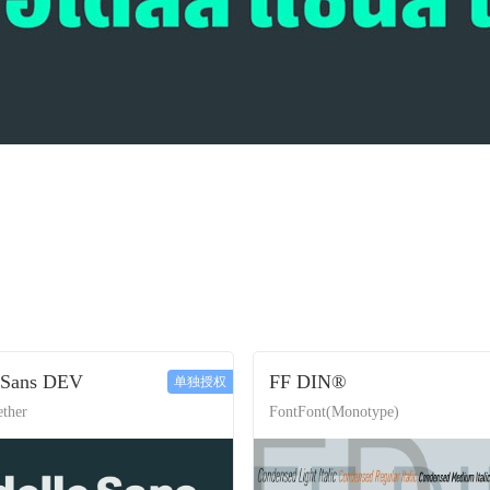
 Sans DEV
FF DIN®
单独授权
ther
FontFont(Monotype)