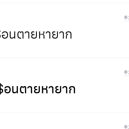
泰
พื$อนตายหายาก
泰
พื$อนตายหายาก
泰