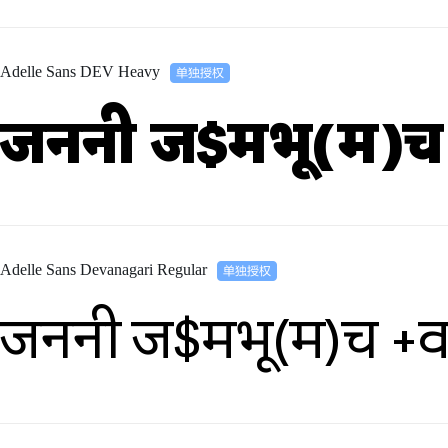
Adelle Sans DEV Heavy
जननी ज$मभू(म)च
Adelle Sans Devanagari Regular
जननी ज$मभू(म)च +