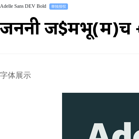
Adelle Sans DEV Bold
जननी ज$मभू(म)च 
字体展示