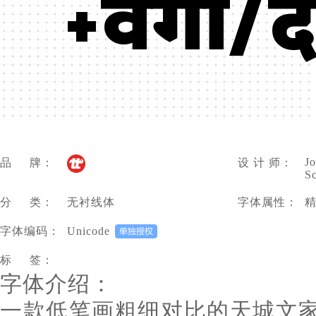
+वगा/द
Jo
品 牌：
设 计 师：
S
分 类：
无衬线体
字体属性：
字体编码：
Unicode
标 签：
字体介绍：
一款低笔画粗细对比的天城文