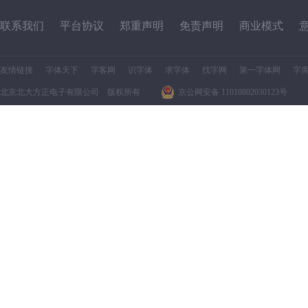
联系我们
平台协议
郑重声明
免责声明
商业模式
友情链接
字体天下
字客网
识字体
求字体
找字网
第一字体网
字
北京北大方正电子有限公司 版权所有
京公网安备 11010802030123号