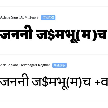
Adelle Sans DEV Heavy
जननी ज$मभू(म)च
Adelle Sans Devanagari Regular
जननी ज$मभू(म)च +