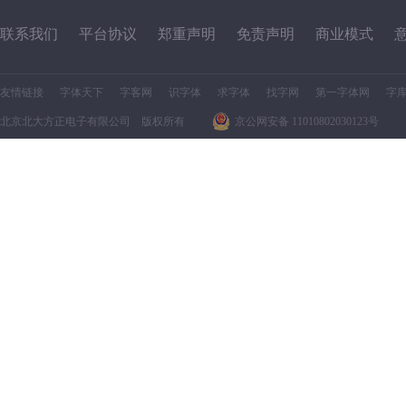
联系我们
平台协议
郑重声明
免责声明
商业模式
友情链接
字体天下
字客网
识字体
求字体
找字网
第一字体网
字
北京北大方正电子有限公司 版权所有
京公网安备 11010802030123号