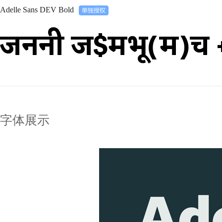
Adelle Sans DEV Bold
जननी ज$मभू(म)च 
字体展示