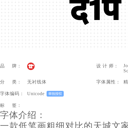
द1प
Jo
品 牌：
设 计 师：
S
分 类：
无衬线体
字体属性：
字体编码：
Unicode
标 签：
字体介绍：
一款低笔画粗细对比的天城文