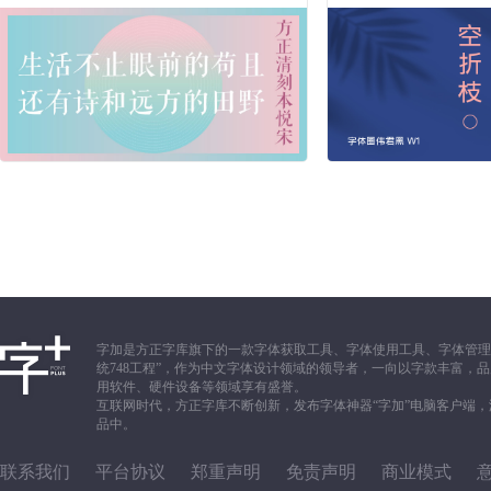
字加是方正字库旗下的一款字体获取工具、字体使用工具、字体管理
统748工程”，作为中文字体设计领域的领导者，一向以字款丰富
用软件、硬件设备等领域享有盛誉。
互联网时代，方正字库不断创新，发布字体神器“字加”电脑客户端
品中。
联系我们
平台协议
郑重声明
免责声明
商业模式