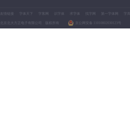
友情链接
字体天下
字客网
识字体
求字体
找字网
第一字体网
字
北京北大方正电子有限公司 版权所有
京公网安备 11010802030123号