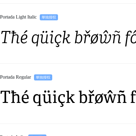
Portada Light Italic
Tħé qüiçk břøŵñ fő
Portada Regular
Tħé qüiçk břøŵñ f