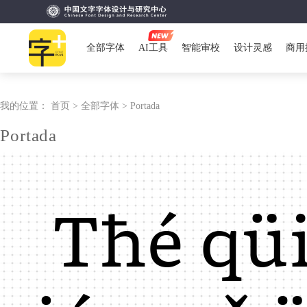
全部字体
AI工具
智能审校
设计灵感
商用
我的位置：
首页 >
全部字体 >
Portada
Portada
Tħé qü