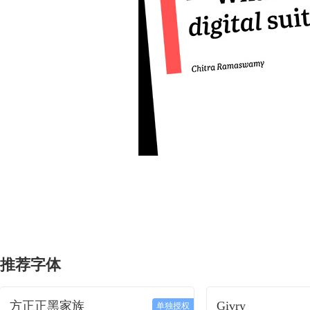
推荐字体
方正正黑家族
Givry
单独授权