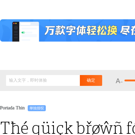
输入文字，即时体验
确定
Portada Thin
Tħé qüiçk břøŵñ fő