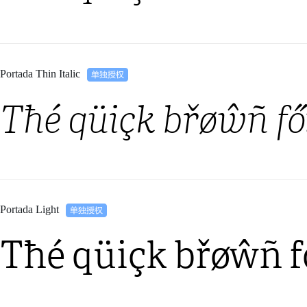
Portada Thin Italic
Tħé qüiçk břøŵñ fő
Portada Light
Tħé qüiçk břøŵñ f