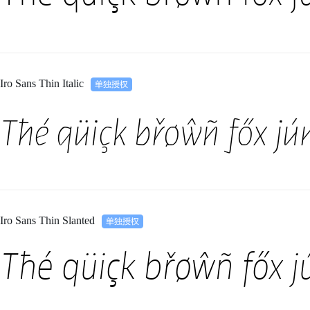
Iro Sans Thin Italic
Tħé qüiçk břøŵñ főx jú
Iro Sans Thin Slanted
Tħé qüiçk břøŵñ főx j