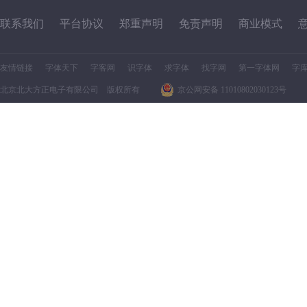
联系我们
平台协议
郑重声明
免责声明
商业模式
友情链接
字体天下
字客网
识字体
求字体
找字网
第一字体网
字
北京北大方正电子有限公司 版权所有
京公网安备 11010802030123号