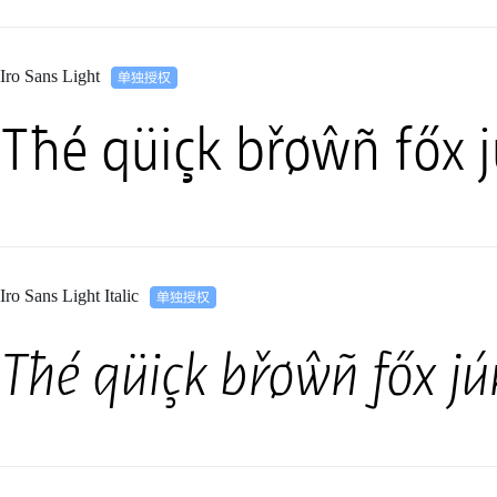
Iro Sans Light
Tħé qüiçk břøŵñ főx 
Iro Sans Light Italic
Tħé qüiçk břøŵñ főx j