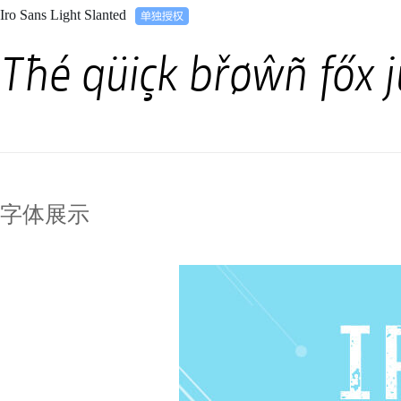
Iro Sans Light Slanted
Tħé qüiçk břøŵñ főx 
字体展示