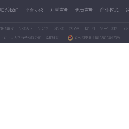
联系我们
平台协议
郑重声明
免责声明
商业模式
友情链接
字体天下
字客网
识字体
求字体
找字网
第一字体网
字
北京北大方正电子有限公司 版权所有
京公网安备 11010802030123号