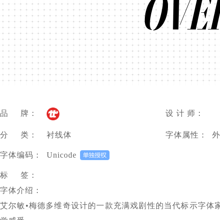
övé
品 牌：
设 计 师：
分 类：
衬线体
字体属性：
字体编码：
Unicode
标 签：
字体介绍：
艾尔敏•梅德多维奇设计的一款充满戏剧性的当代标示字体