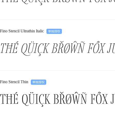
Fino Stencil Ultrathin Italic
Tħé qüiçk břøŵñ főx j
Fino Stencil Thin
Tħé qüiçk břøŵñ főx j