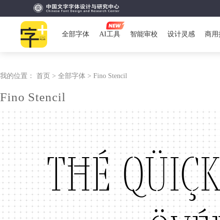
全部字体
AI工具
智能审校
设计灵感
商用
我的位置：
首页 >
全部字体 >
Fino Stencil
Fino Stencil
Tħé qüiç