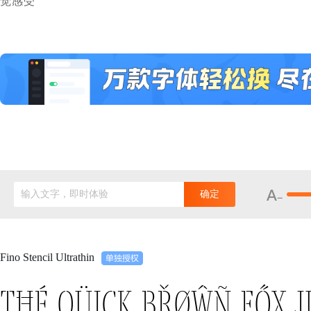
觉感受
输入文字，即时体验
确定
Fino Stencil Ultrathin
Tħé qüiçk břøŵñ főx j