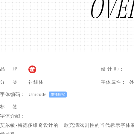
övé
品 牌：
设 计 师：
分 类：
衬线体
字体属性：
字体编码：
Unicode
标 签：
字体介绍：
艾尔敏•梅德多维奇设计的一款充满戏剧性的当代标示字体