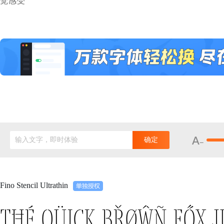
觉感受
输入文字，即时体验
确定
Fino Stencil Ultrathin
Tħé qüiçk břøŵñ főx j