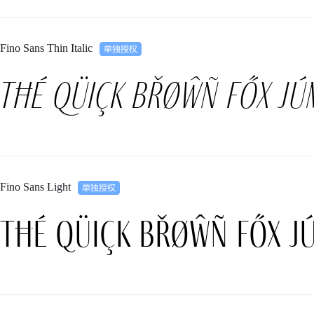
Fino Sans Thin Italic
Tħé qüiçk břøŵñ főx jú
Fino Sans Light
Tħé qüiçk břøŵñ főx j