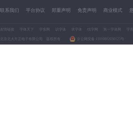
联系我们
平台协议
郑重声明
免责声明
商业模式
友情链接
字体天下
字客网
识字体
求字体
找字网
第一字体网
字
北京北大方正电子有限公司 版权所有
京公网安备 11010802030123号