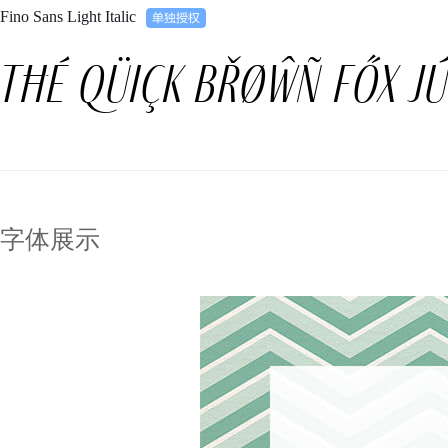
Fino Sans Light Italic
Tħé qüiçk břøŵñ főx jú
字体展示