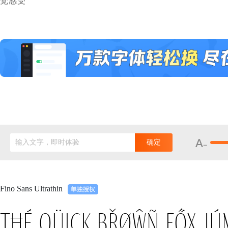
觉感受
输入文字，即时体验
确定
Fino Sans Ultrathin
Tħé qüiçk břøŵñ főx jú