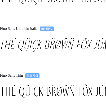
Fino Sans Ultrathin Italic
Tħé qüiçk břøŵñ főx jú
Fino Sans Thin
Tħé qüiçk břøŵñ főx jú