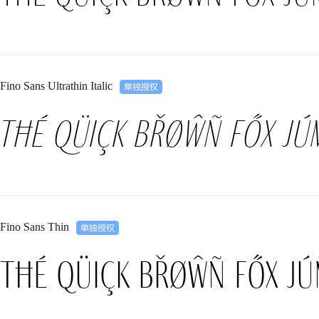
Fino Sans Ultrathin Italic
Tħé qüiçk břøŵñ főx jú
Fino Sans Thin
Tħé qüiçk břøŵñ főx jú