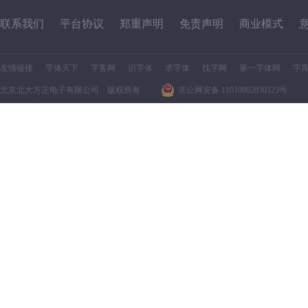
联系我们
平台协议
郑重声明
免责声明
商业模式
友情链接
字体天下
字客网
识字体
求字体
找字网
第一字体网
字
北京北大方正电子有限公司 版权所有
京公网安备 11010802030123号