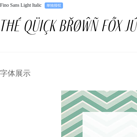
Fino Sans Light Italic
Tħé qüiçk břøŵñ főx jú
字体展示