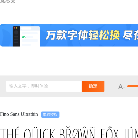
觉感受
输入文字，即时体验
确定
Fino Sans Ultrathin
Tħé qüiçk břøŵñ főx jú