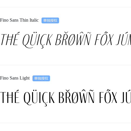
Fino Sans Thin Italic
Tħé qüiçk břøŵñ főx jú
Fino Sans Light
Tħé qüiçk břøŵñ főx j