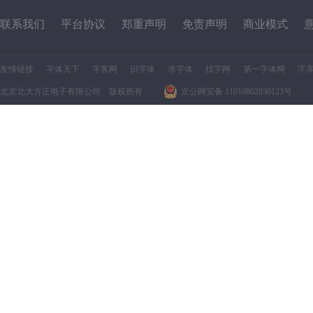
联系我们
平台协议
郑重声明
免责声明
商业模式
友情链接
字体天下
字客网
识字体
求字体
找字网
第一字体网
字
北京北大方正电子有限公司 版权所有
京公网安备 11010802030123号