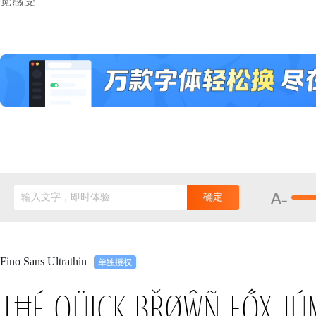
觉感受
输入文字，即时体验
确定
Fino Sans Ultrathin
Tħé qüiçk břøŵñ főx jú