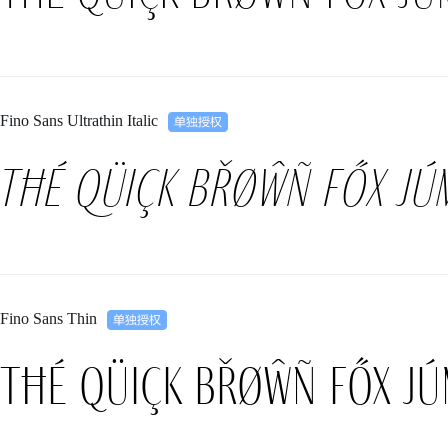
Fino Sans Ultrathin Italic
Tħé qüiçk břøŵñ főx jú
Fino Sans Thin
Tħé qüiçk břøŵñ főx jú