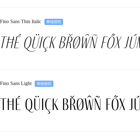
Fino Sans Thin Italic
Tħé qüiçk břøŵñ főx jú
Fino Sans Light
Tħé qüiçk břøŵñ főx j