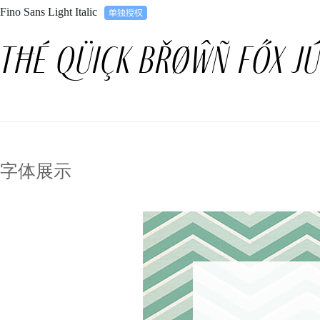
Fino Sans Light Italic
Tħé qüiçk břøŵñ főx jú
字体展示