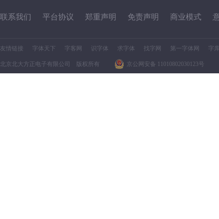
联系我们
平台协议
郑重声明
免责声明
商业模式
友情链接
字体天下
字客网
识字体
求字体
找字网
第一字体网
字
北京北大方正电子有限公司 版权所有
京公网安备 11010802030123号