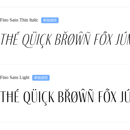
Fino Sans Thin Italic
Tħé qüiçk břøŵñ főx jú
Fino Sans Light
Tħé qüiçk břøŵñ főx j