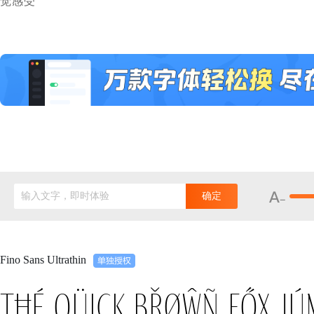
觉感受
输入文字，即时体验
确定
Fino Sans Ultrathin
Tħé qüiçk břøŵñ főx jú