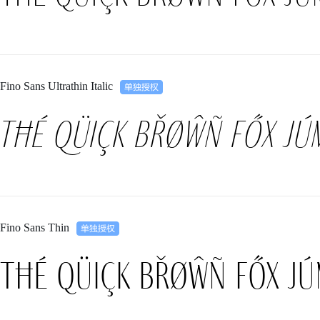
Fino Sans Ultrathin Italic
Tħé qüiçk břøŵñ főx jú
Fino Sans Thin
Tħé qüiçk břøŵñ főx jú