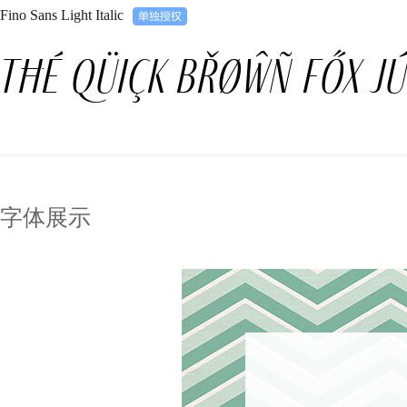
Fino Sans Light Italic
Tħé qüiçk břøŵñ főx jú
字体展示