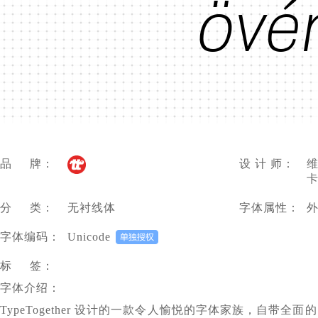
övér
品 牌：
设 计 师：
维
卡
分 类：
无衬线体
字体属性：
字体编码：
Unicode
标 签：
字体介绍：
TypeTogether 设计的一款令人愉悦的字体家族，自带