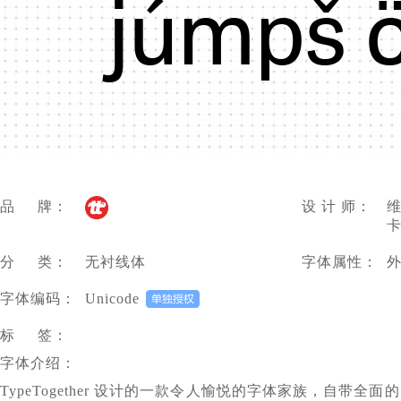
júmpš ö
品 牌：
设 计 师：
维
卡
分 类：
无衬线体
字体属性：
字体编码：
Unicode
标 签：
字体介绍：
TypeTogether 设计的一款令人愉悦的字体家族，自带