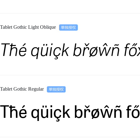
Tablet Gothic Light Oblique
Tħé qüiçk břøŵñ fő
Tablet Gothic Regular
Tħé qüiçk břøŵñ fő