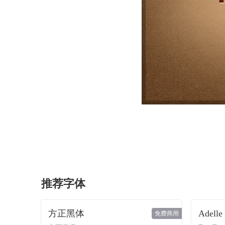
推荐字体
方正黑体
Adelle
免费商用