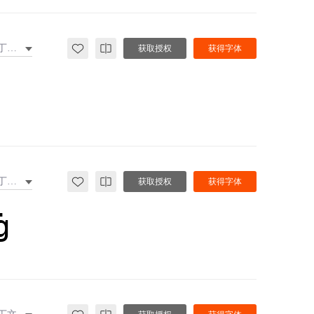
拉丁文扩展
获取授权
获得字体
拉丁文扩展
获取授权
获得字体
ġ