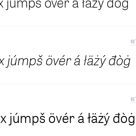
x júmpš övér á łäżý đòġ
x júmpš övér á łäżý đòġ
x júmpš övér á łäżý đòġ