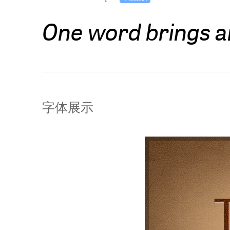
One word brings a
字体展示