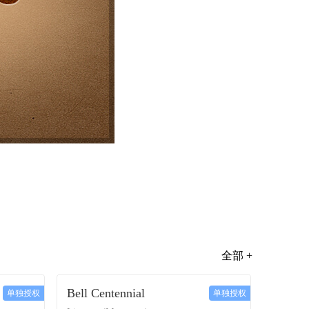
全部 +
Bell Centennial
单独授权
单独授权