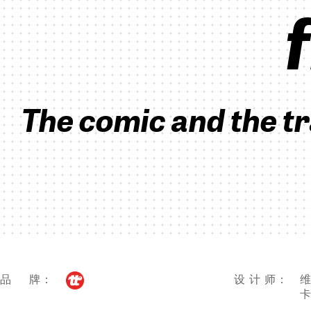
The comic and the tra
品 牌：
设 计 师：
维
卡