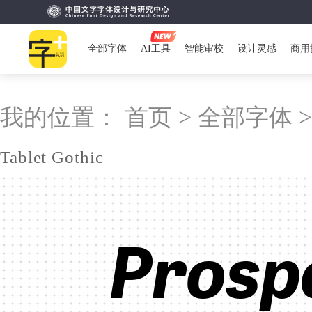
全部字体
AI工具
智能审校
设计灵感
商用
我的位置：
首页 >
全部字体 
Tablet Gothic
Prosper