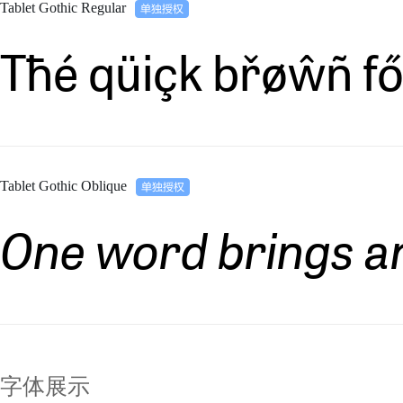
Tablet Gothic Regular
Tħé qüiçk břøŵñ fő
Tablet Gothic Oblique
One word brings a
字体展示