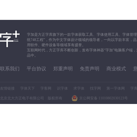
字加是方正字库旗下的一款字体获取工具、字体使用工具、字体管理
统748工程”，作为中文字体设计领域的领导者，一向以字款丰富
用软件、硬件设备等领域享有盛誉。
互联网时代，方正字库不断创新，发布字体神器“字加”电脑客户端
品中。
联系我们
平台协议
郑重声明
免责声明
商业模式
友情链接
字体天下
字客网
识字体
求字体
找字网
第一字体网
字
北京北大方正电子有限公司 版权所有
京公网安备 11010802030123号