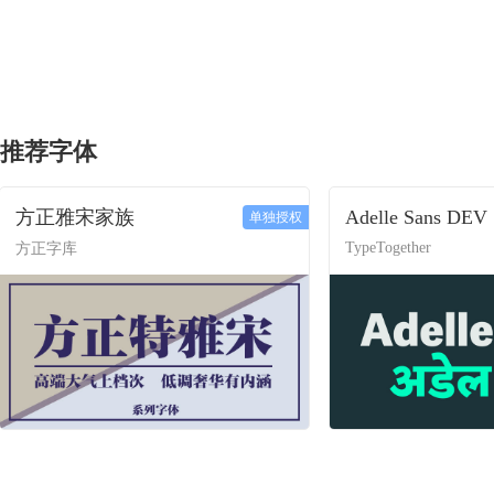
推荐字体
方正雅宋家族
Adelle Sans DEV
单独授权
TypeTogether
方正字库