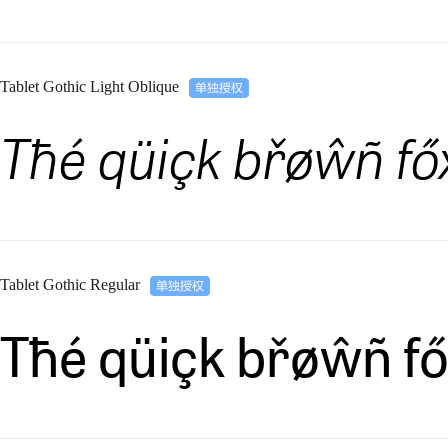
Tablet Gothic Light Oblique
Tħé qüiçk břøŵñ fő
Tablet Gothic Regular
Tħé qüiçk břøŵñ fő