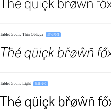
Tħé qüiçk břøŵñ főx
Tablet Gothic Thin Oblique
Tħé qüiçk břøŵñ főx
Tablet Gothic Light
Tħé qüiçk břøŵñ fő