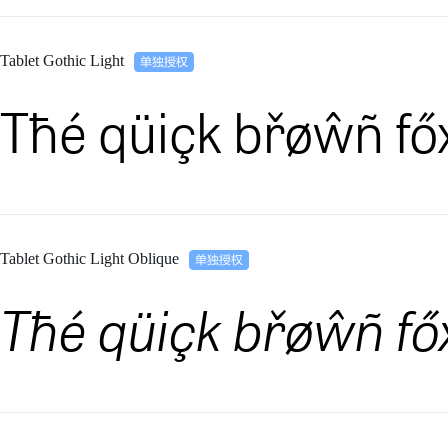
Tablet Gothic Light
Tħé qüiçk břøŵñ fő
Tablet Gothic Light Oblique
Tħé qüiçk břøŵñ fő