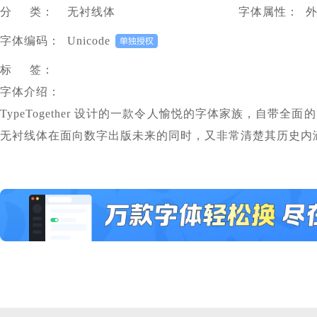
分 类：
无衬线体
字体属性：
字体编码：
Unicode
标 签：
字体介绍：
TypeTogether 设计的一款令人愉悦的字体家族，自带
无衬线体在面向数字出版未来的同时，又非常清楚其历史内