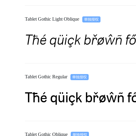
Tablet Gothic Light Oblique
Tħé qüiçk břøŵñ fő
Tablet Gothic Regular
Tħé qüiçk břøŵñ fő
Tablet Gothic Oblique