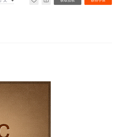
丁文
获取授权
获得字体