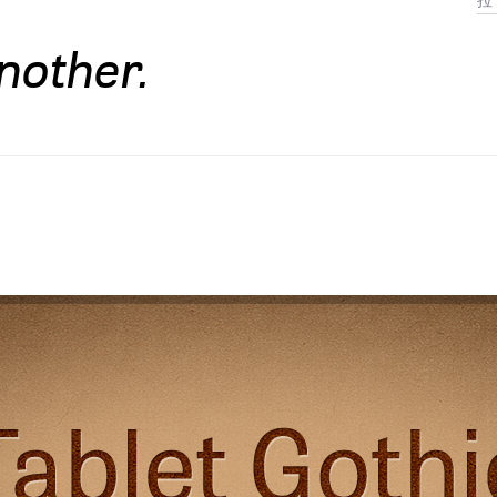
拉
nother.