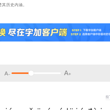
楚其历史内涵。