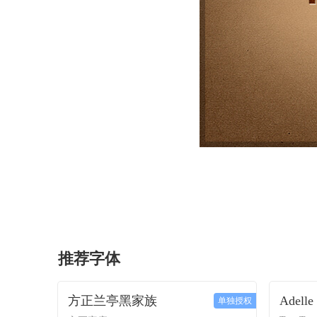
推荐字体
方正兰亭黑家族
Adelle
单独授权