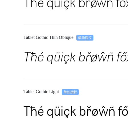
Tħé qüiçk břøŵñ fő
Tablet Gothic Thin Oblique
Tħé qüiçk břøŵñ fő
Tablet Gothic Light
Tħé qüiçk břøŵñ fő