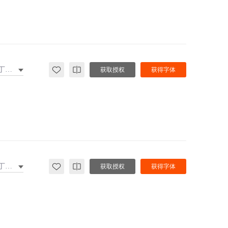
拉丁文扩展
获取授权
获得字体
拉丁文扩展
获取授权
获得字体