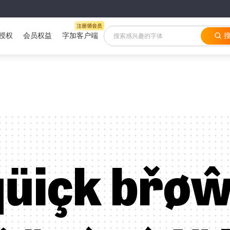
授权
会员权益
字加客户端
qüiçk břøŵ