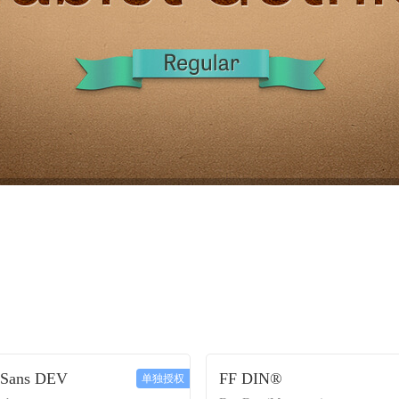
 Sans DEV
FF DIN®
单独授权