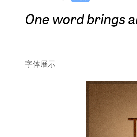
One word brings a
字体展示