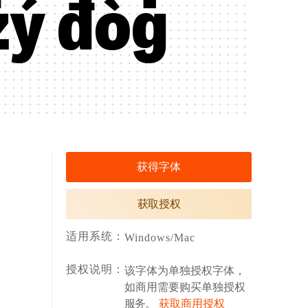
żý đòġ
获得字体
获取授权
适用系统：
Windows/Mac
授权说明：
该字体为单独授权字体，
如商用需要购买单独授权
服务。
获取商用授权