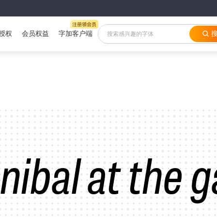
授权
会员权益
字加客户端
nibal at the g