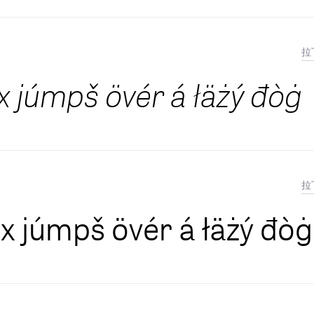
x júmpš övér á łäżý đòġ
x júmpš övér á łäżý đòġ