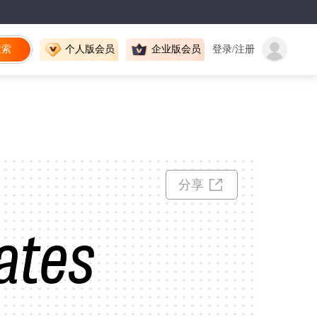
搜索
个人版会员
企业版会员
登录/注册
分享
ates