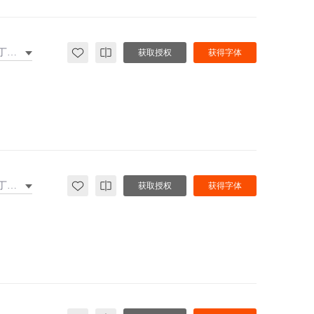
拉丁文扩展
获取授权
获得字体
拉丁文扩展
获取授权
获得字体