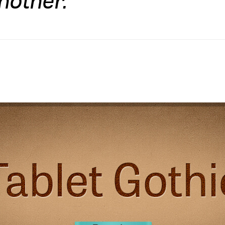
nother.