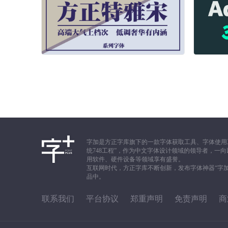
字加是方正字库旗下的一款字体获取工具、字体使用
统748工程”，作为中文字体设计领域的领导者，
用软件、硬件设备等领域享有盛誉。
互联网时代，方正字库不断创新，发布字体神器“字
品中。
联系我们
平台协议
郑重声明
免责声明
商