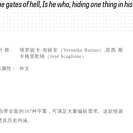
e gates of hell, Is he who, hiding one thing in hi
计 师：
维罗妮卡·布丽安（Veronika Burian）,荷西·斯
卡格里欧纳（José Scaglione）
体属性：
外文
家族，自带全面的167种字重，可满足大量编辑需求。这款怪诞
楚其历史内涵。