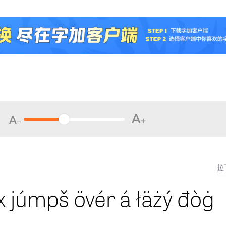
x júmpš övér á łäżý đòġ