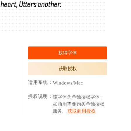
s heart, Utters another.
获得字体
获取授权
适用系统：
Windows/Mac
授权说明：
该字体为单独授权字体，
如商用需要购买单独授权
服务。
获取商用授权