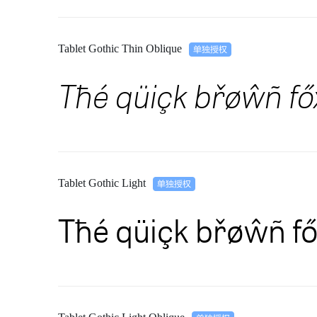
Tablet Gothic Thin Oblique
Tħé qüiçk břøŵñ fő
Tablet Gothic Light
Tħé qüiçk břøŵñ fő