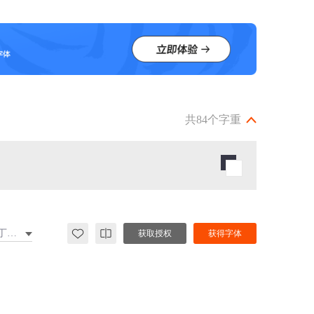
共84个字重
拉丁文扩展
获取授权
获得字体